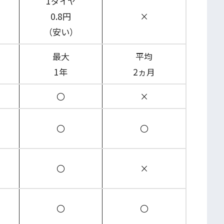
1ダイヤ
0.8円
×
（安い）
最大
平均
1年
2ヵ月
〇
×
〇
〇
〇
×
〇
〇