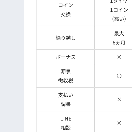
1ダイヤ
コイン
1コイン
交換
（高い）
最大
繰り越し
6ヵ月
ボーナス
×
源泉
〇
徴収税
支払い
×
調書
LINE
×
相談